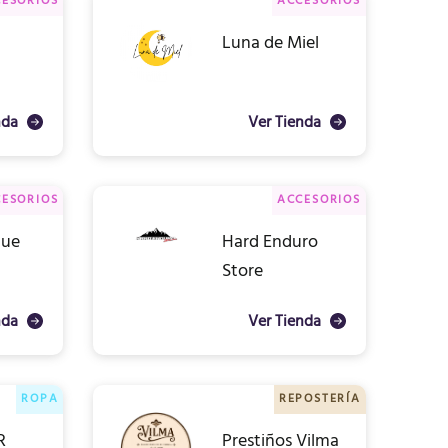
ESORIOS
ACCESORIOS
Luna de Miel
nda
Ver Tienda
ESORIOS
ACCESORIOS
que
Hard Enduro
Store
nda
Ver Tienda
ROPA
REPOSTERÍA
R
Prestiños Vilma