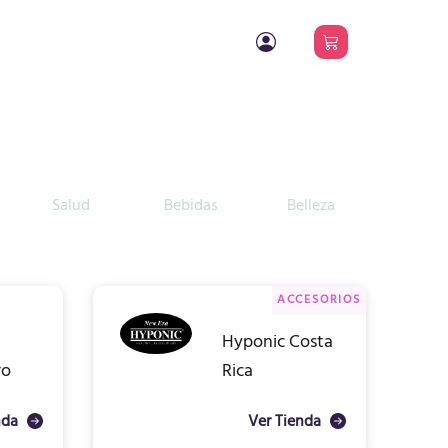
Salud
Bebidas
Belleza
Arte
ACCESORIOS
Hyponic Costa
ro
Rica
nda
Ver Tienda