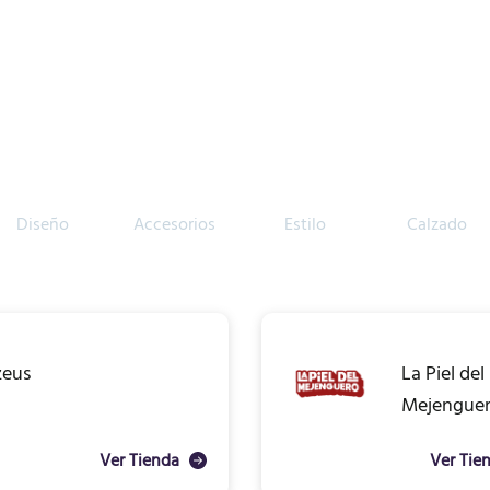
Diseño
Accesorios
Estilo
Calzado
zeus
La Piel del
Mejengue
Ver Tienda
Ver Tie