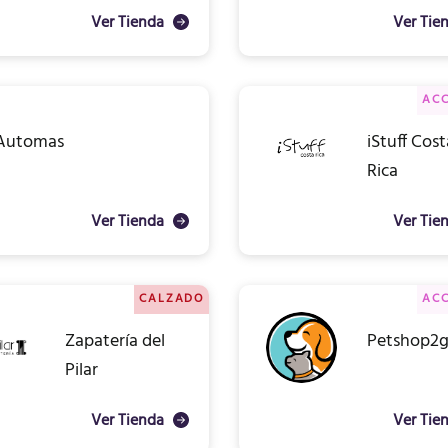
Ver Tienda
Ver Tie
ACC
Automas
iStuff Cos
Rica
Ver Tienda
Ver Tie
CALZADO
ACC
Zapatería del
Petshop2
Pilar
Ver Tienda
Ver Tie