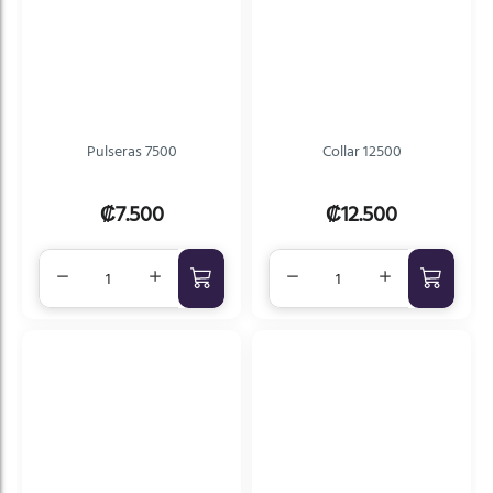
mayor a menor precio
A - Z
Z - A
Pulseras 7500
Collar 12500
₡7.500
₡12.500