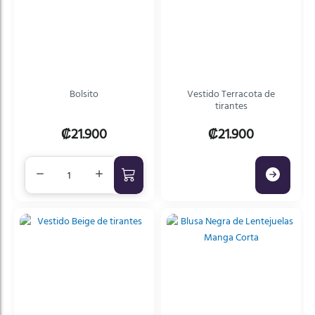
Bolsito
Vestido Terracota de
tirantes
₡21.900
₡21.900