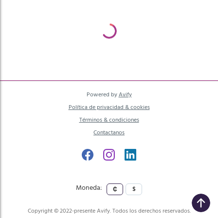
recientes primero
antiguos primero
menor a mayor precio
mayor a menor precio
A - Z
Z - A
Powered by
Avify
Política de privacidad & cookies
Términos & condiciones
Contactanos
Moneda:
₡
$
Copyright © 2022-presente Avify. Todos los derechos reservados.