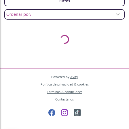
Filtros
Ordenar por:
recientes primero
antiguos primero
menor a mayor precio
mayor a menor precio
A - Z
Z - A
Powered by
Avify
Política de privacidad & cookies
Términos & condiciones
Contactanos